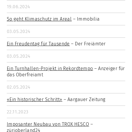
19.06.2024
So geht Klimaschutz im Areal
– Immobilia
03.05.2024
Ein Freudentag für Tausende
– Der Freiämter
03.05.2024
Ein Turnhallen-Projekt in Rekordtempo
– Anzeiger für
das Oberfreiamt
02.05.2024
«Ein historischer Schritt»
– Aargauer Zeitung
22.11.2023
Imposanter Neubau von TROX HESCO
–
zürioberland24