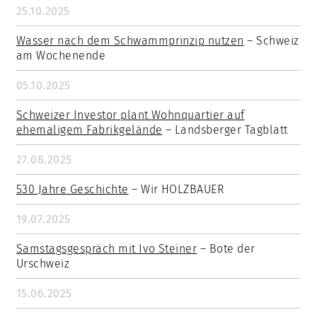
25.10.2025
Wasser nach dem Schwammprinzip nutzen
– Schweiz
am Wochenende
05.10.2025
Schweizer Investor plant Wohnquartier auf
ehemaligem Fabrikgelände
– Landsberger Tagblatt
27.08.2025
530 Jahre Geschichte
– Wir HOLZBAUER
19.07.2025
Samstagsgespräch mit Ivo Steiner
– Bote der
Urschweiz
15.06.2025