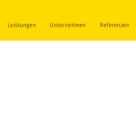
zbau als Gesamtleistung
Leistungen
Unternehmen
Referenzen