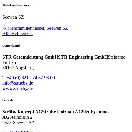
Mehrfamilienhäuser
Seewen SZ
Mehrfamilienhäuser, Seewen SZ
Alle Referenzen
Deutschland
STR Gesamtleistung GmbH
STR Engineering GmbH
Steinerne
Furt 76
86167 Augsburg
T +49 (0) 821 - 74 82 93 00
info@strueby.de
www.strueby.de
Schweiz
Strüby Konzept AG
Strüby Holzbau AG
Strüby Immo
AG
Steinbislin 2
6423 Seewen SZ