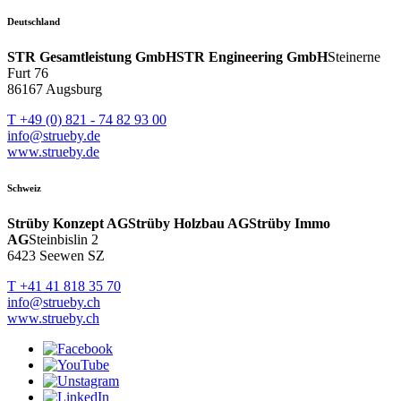
Deutschland
STR Gesamtleistung GmbH
STR Engineering GmbH
Steinerne
Furt 76
86167 Augsburg
T +49 (0) 821 - 74 82 93 00
info@strueby.de
www.strueby.de
Schweiz
Strüby Konzept AG
Strüby Holzbau AG
Strüby Immo
AG
Steinbislin 2
6423 Seewen SZ
T +41 41 818 35 70
info@strueby.ch
www.strueby.ch