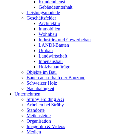
Kundendienst
Gebäudeunterhalt
Leistungsmodelle
Geschäftsfelder
Architektur
Immobilien
Wohnbau
Industrie- und Gewerbebau
LANDI-Bauten
Umbau
Landwirtschaft
Innenausbau
Holzbauaufträge
Objekte im Bau
Bauen ausserhalb der Bauzone
Schweizer Holz
Nachhaltigkeit
Unternehmen
Strüby Holding AG
Arbeiten bei Strüby
Standorte
Meilensteine
Organisation
Imagefilm & Videos
Medien