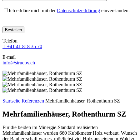
Ich erkläre mich mit der
Datenschutzerklärung
einverstanden.
Bitte
Bitte
Bitte
Bitte
Bitte
lasse
lasse
lasse
lasse
lasse
dieses
dieses
dieses
dieses
dieses
Feld
Feld
Feld
Feld
Telefon
Feld
leer.
leer.
leer.
leer.
T +41 41 818 35 70
leer.
E-mail
info@strueby.ch
Startseite
Referenzen
Mehrfamilienhäuser, Rothenthurm SZ
Mehrfamilienhäuser, Rothenthurm SZ
Für die beiden im Minergie-Standard realisierten
Mehrfamilienhäuser wurden 660 Kubikmeter Holz verbaut. Wunsch
der Bauherrschaft war es, möglichst viel Holz aus eigenem Wald zu