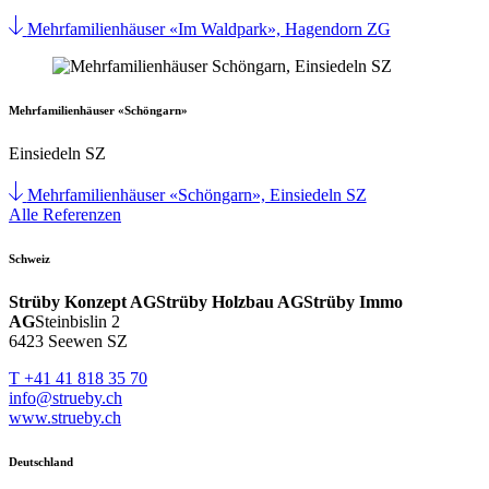
Mehrfamilienhäuser «Im Waldpark», Hagendorn ZG
Mehrfamilienhäuser «Schöngarn»
Einsiedeln SZ
Mehrfamilienhäuser «Schöngarn», Einsiedeln SZ
Alle Referenzen
Schweiz
Strüby Konzept AG
Strüby Holzbau AG
Strüby Immo
AG
Steinbislin 2
6423 Seewen SZ
T +41 41 818 35 70
info@strueby.ch
www.strueby.ch
Deutschland