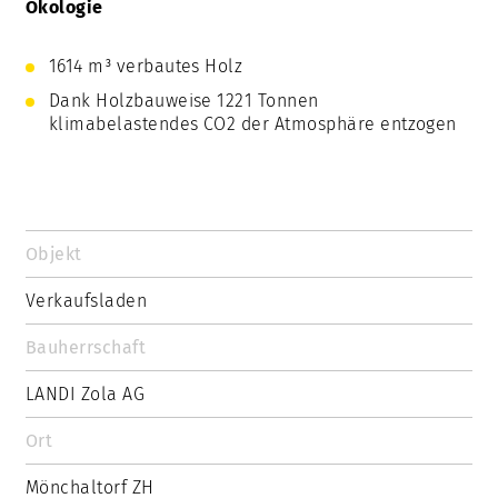
Ökologie
Medien
Labels / Zertifikate
1614 m³ verbautes Holz
Weshalb Strüby
Dank Holzbauweise 1221 Tonnen
klimabelastendes CO2 der Atmosphäre entzogen
Kundenstimmen
Mitarbeiterstimmen
Objekt
Verkaufsladen
Bauherrschaft
LANDI Zola AG
Ort
Mönchaltorf ZH