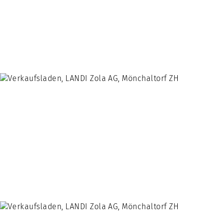
Kundendienst
Gebäudeunterhalt
Leistungsmodelle
Geschäftsfelder
Architektur
Immobilien
Wohnbau
Industrie- Und Gewerbebau
LANDI-Bauten
Umbau
Landwirtschaft
Innenausbau