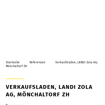
Holzbauaufträge
Objekte im Bau
Bauen ausserhalb der Bauzone
Schweizer Holz
Nachhaltigkeit
Strüby Holding AG
Startseite
Referenzen
Verkaufsladen, LANDI Zola AG,
Arbeiten bei Strüby
Mönchaltorf ZH
Standorte
Meilensteine
VERKAUFSLADEN, LANDI ZOLA
Organisation
AG, MÖNCHALTORF ZH
Imagefilm & Videos