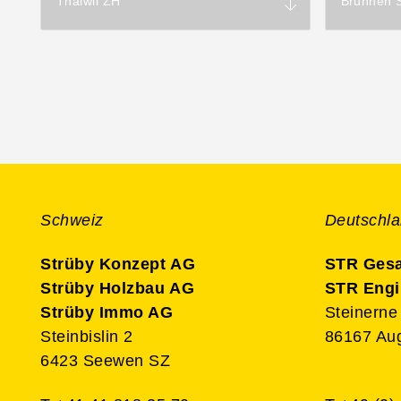
Thalwil ZH
Brunnen 
Schweiz
Deutschl
Strüby Konzept AG
STR Ges
Strüby Holzbau AG
STR Eng
Strüby Immo AG
Steinerne
Steinbislin 2
86167 Au
6423 Seewen SZ