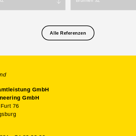
SZ
Brunnen SZ
Alle Referenzen
and
amtleistung GmbH
ineering GmbH
 Furt 76
gsburg