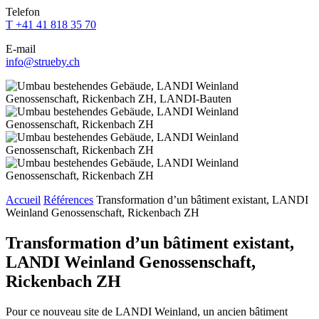
Feld
Feld
Feld
Feld
Telefon
Feld
leer.
leer.
leer.
leer.
T +41 41 818 35 70
leer.
E-mail
info@strueby.ch
Accueil
Références
Transformation d’un bâtiment existant, LANDI
Weinland Genossenschaft, Rickenbach ZH
Transformation d’un bâtiment existant,
LANDI Weinland Genossenschaft,
Rickenbach ZH
Pour ce nouveau site de LANDI Weinland, un ancien bâtiment