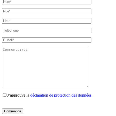
J’approuve la
déclaration de protection des données.
Bitte
Bitte
Bitte
Bitte
Bitte
lasse
lasse
lasse
lasse
lasse
dieses
dieses
dieses
dieses
dieses