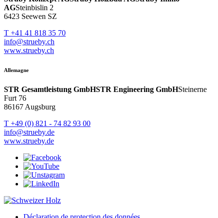
AG
Steinbislin 2
6423 Seewen SZ
T +41 41 818 35 70
info@strueby.ch
www.strueby.ch
Allemagne
STR Gesamtleistung GmbH
STR Engineering GmbH
Steinerne
Furt 76
86167 Augsburg
T +49 (0) 821 - 74 82 93 00
info@strueby.de
www.strueby.de
Déclaration de protection des données