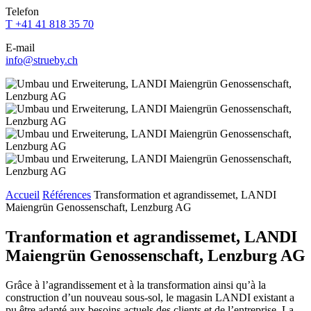
Feld
Feld
Feld
Feld
Telefon
Feld
leer.
leer.
leer.
leer.
T +41 41 818 35 70
leer.
E-mail
info@strueby.ch
Accueil
Références
Transformation et agrandissemet, LANDI
Maiengrün Genossenschaft, Lenzburg AG
Tranformation et agrandissemet, LANDI
Maiengrün Genossenschaft, Lenzburg AG
Grâce à l’agrandissement et à la transformation ainsi qu’à la
construction d’un nouveau sous-sol, le magasin LANDI existant a
pu être adapté aux besoins actuels des clients et de l’entreprise. La