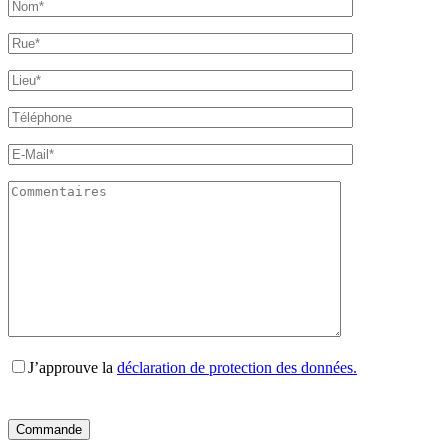
J’approuve la
déclaration de protection des données.
Bitte
Bitte
Bitte
Bitte
Bitte
lasse
lasse
lasse
lasse
lasse
dieses
dieses
dieses
dieses
dieses