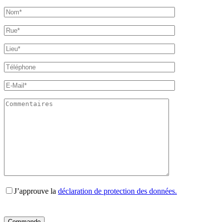
J’approuve la
déclaration de protection des données.
Bitte
Bitte
Bitte
Bitte
Bitte
lasse
lasse
lasse
lasse
lasse