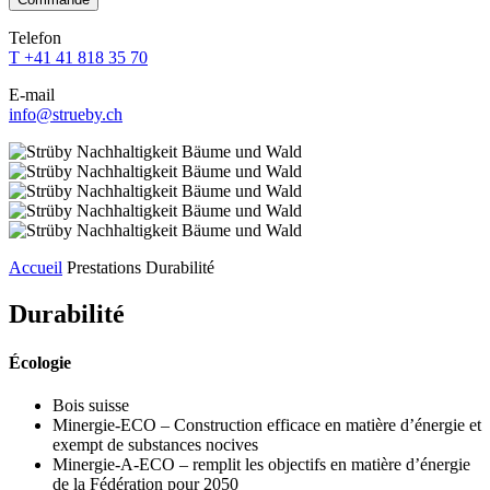
dieses
dieses
dieses
dieses
dieses
Feld
Feld
Feld
Feld
Telefon
Feld
leer.
leer.
leer.
leer.
T +41 41 818 35 70
leer.
E-mail
info@strueby.ch
Accueil
Prestations
Durabilité
Durabilité
Écologie
Bois suisse
Minergie-ECO – Construction efficace en matière d’énergie et
exempt de substances nocives
Minergie-A-ECO – remplit les objectifs en matière d’énergie
de la Fédération pour 2050