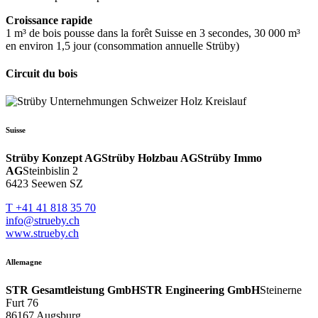
Croissance rapide
1 m³ de bois pousse dans la forêt Suisse en 3 secondes, 30 000 m³
en environ 1,5 jour (consommation annuelle Strüby)
Circuit du bois
Suisse
Strüby Konzept AG
Strüby Holzbau AG
Strüby Immo
AG
Steinbislin 2
6423 Seewen SZ
T +41 41 818 35 70
info@strueby.ch
www.strueby.ch
Allemagne
STR Gesamtleistung GmbH
STR Engineering GmbH
Steinerne
Furt 76
86167 Augsburg