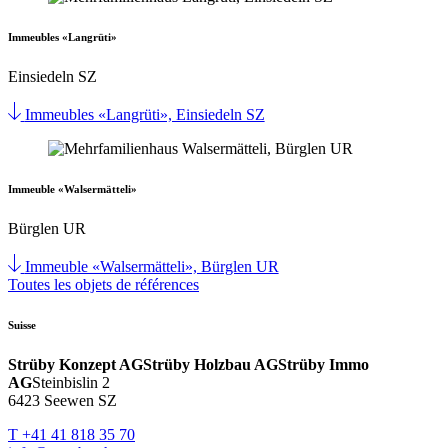
Immeubles «Langrüti»
Einsiedeln SZ
Immeubles «Langrüti», Einsiedeln SZ
Immeuble «Walsermätteli»
Bürglen UR
Immeuble «Walsermätteli», Bürglen UR
Toutes les objets de références
Suisse
Strüby Konzept AG
Strüby Holzbau AG
Strüby Immo
AG
Steinbislin 2
6423 Seewen SZ
T +41 41 818 35 70