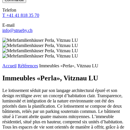
dieses
dieses
dieses
dieses
dieses
Feld
Feld
Feld
Feld
Telefon
Feld
leer.
leer.
leer.
leer.
T +41 41 818 35 70
leer.
E-mail
info@strueby.ch
Accueil
Références
Immeubles «Perla», Vitznau LU
Immeubles «Perla», Vitznau LU
Le lotissement séduit par son langage architectural épuré et son
design rectiligne avec un concept d’habitation clair. Transparence,
luminosité et intégration de la nature environnante ont été des
priorités dans la planification. Ce lotissement se compose de deux
bâtiments, reliés par un parking souterrain commun. Le bâtiment
situé à l’avant abrite quatre maisons mitoyennes. L’immeuble
résidentiel, situé plus en hauteur, comprend six unités d’habitation.
Tous les espaces de vie sont orientés de manière à offrir, grâce à de