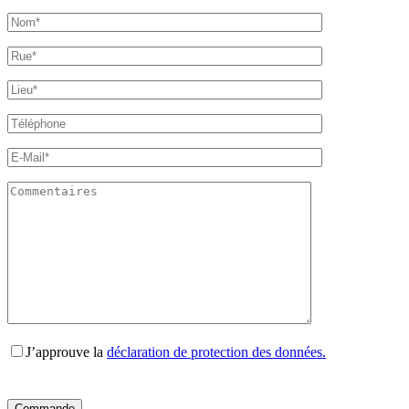
J’approuve la
déclaration de protection des données.
Bitte
Bitte
Bitte
Bitte
Bitte
lasse
lasse
lasse
lasse
lasse