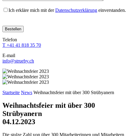
Ich erkläre mich mit der
Datenschutzerklärung
einverstanden.
Bitte
Bitte
Bitte
Bitte
Bitte
lasse
lasse
lasse
lasse
lasse
dieses
dieses
dieses
dieses
dieses
Feld
Feld
Feld
Feld
Telefon
Feld
leer.
leer.
leer.
leer.
T +41 41 818 35 70
leer.
E-mail
info@strueby.ch
Startseite
News
Weihnachtsfeier mit über 300 Strübyanern
Weihnachtsfeier mit über 300
Strübyanern
04.12.2023
Die stolze Zahl von über 300 Mitarbeiterinnen und Mitarbeitern