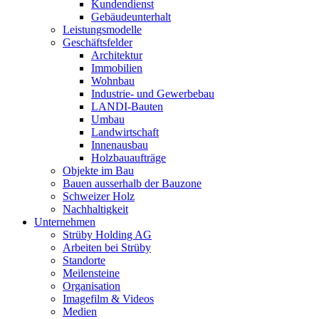
Kundendienst
Gebäudeunterhalt
Leistungsmodelle
Geschäftsfelder
Architektur
Immobilien
Wohnbau
Industrie- und Gewerbebau
LANDI-Bauten
Umbau
Landwirtschaft
Innenausbau
Holzbauaufträge
Objekte im Bau
Bauen ausserhalb der Bauzone
Schweizer Holz
Nachhaltigkeit
Unternehmen
Strüby Holding AG
Arbeiten bei Strüby
Standorte
Meilensteine
Organisation
Imagefilm & Videos
Medien