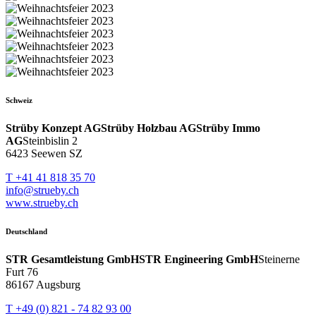
Schweiz
Strüby Konzept AG
Strüby Holzbau AG
Strüby Immo
AG
Steinbislin 2
6423 Seewen SZ
T +41 41 818 35 70
info@strueby.ch
www.strueby.ch
Deutschland
STR Gesamtleistung GmbH
STR Engineering GmbH
Steinerne
Furt 76
86167 Augsburg
T +49 (0) 821 - 74 82 93 00