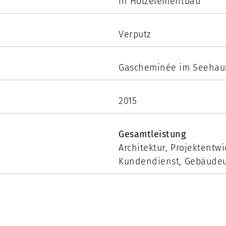
in Holzelementbau
Verputz
Gascheminée im Seehau
2015
Gesamtleistung
Architektur, Projektentwi
Kundendienst, Gebäudeu