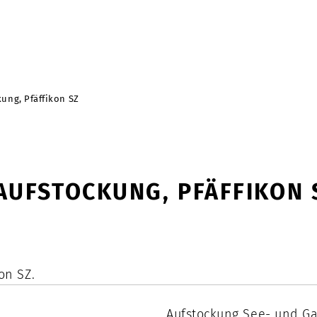
ung, Pfäffikon SZ
AUFSTOCKUNG, PFÄFFIKON 
on SZ.
Aufstockung See- und G