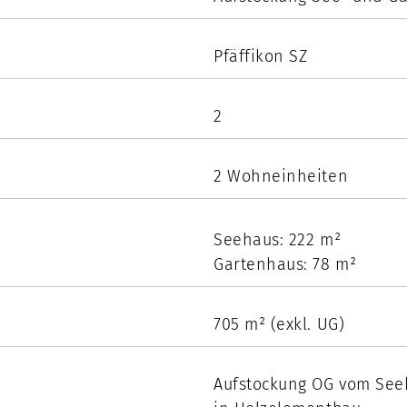
Pfäffikon SZ
2
2 Wohneinheiten
Seehaus: 222 m²
Gartenhaus: 78 m²
705 m² (exkl. UG)
Aufstockung OG vom See