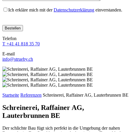
Ich erkläre mich mit der
Datenschutzerklärung
einverstanden.
Bitte
Bitte
Bitte
Bitte
Bitte
lasse
lasse
lasse
lasse
lasse
dieses
dieses
dieses
dieses
dieses
Feld
Feld
Feld
Feld
Telefon
Feld
leer.
leer.
leer.
leer.
T +41 41 818 35 70
leer.
E-mail
info@strueby.ch
Startseite
Referenzen
Schreinerei, Raffainer AG, Lauterbrunnen BE
Schreinerei, Raffainer AG,
Lauterbrunnen BE
Der schlichte Bau fügt sich perfekt in die Umgebung der nahen