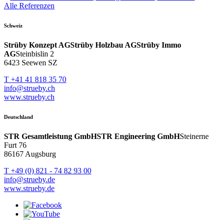
Alle Referenzen
Schweiz
Strüby Konzept AG
Strüby Holzbau AG
Strüby Immo
AG
Steinbislin 2
6423 Seewen SZ
T +41 41 818 35 70
info@strueby.ch
www.strueby.ch
Deutschland
STR Gesamtleistung GmbH
STR Engineering GmbH
Steinerne
Furt 76
86167 Augsburg
T +49 (0) 821 - 74 82 93 00
info@strueby.de
www.strueby.de