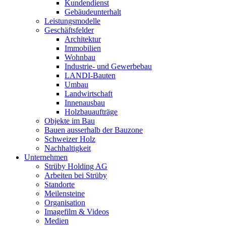
Kundendienst
Gebäudeunterhalt
Leistungsmodelle
Geschäftsfelder
Architektur
Immobilien
Wohnbau
Industrie- und Gewerbebau
LANDI-Bauten
Umbau
Landwirtschaft
Innenausbau
Holzbauaufträge
Objekte im Bau
Bauen ausserhalb der Bauzone
Schweizer Holz
Nachhaltigkeit
Unternehmen
Strüby Holding AG
Arbeiten bei Strüby
Standorte
Meilensteine
Organisation
Imagefilm & Videos
Medien