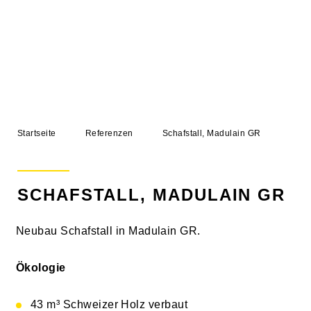
Kundendienst
Gebäudeunterhalt
Leistungsmodelle
Geschäftsfelder
Architektur
Startseite
Referenzen
Schafstall, Madulain GR
Immobilien
Wohnbau
Industrie- Und Gewerbebau
SCHAFSTALL, MADULAIN GR
LANDI-Bauten
Neubau Schafstall in Madulain GR.
Umbau
Landwirtschaft
Ökologie
Innenausbau
43 m³ Schweizer Holz verbaut