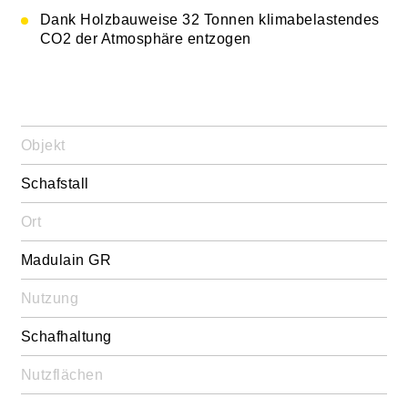
Holzbauaufträge
Dank Holzbauweise 32 Tonnen klimabelastendes
Objekte im Bau
CO2 der Atmosphäre entzogen
Bauen ausserhalb der Bauzone
Schweizer Holz
Nachhaltigkeit
Objekt
Schafstall
Strüby Holding AG
Ort
Arbeiten bei Strüby
Madulain GR
Standorte
Nutzung
Meilensteine
Schafhaltung
Organisation
Nutzflächen
Imagefilm & Videos