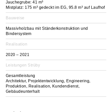
Medien
Jauchegrube: 41 m³
Mistplatz: 175 m³ gedeckt im EG, 95.8 m³ auf Laufhof
Labels / Zertifikate
Bauweise
Weshalb Strüby
Massivholzbau mit Ständerkonstruktion und
Kundenstimmen
Bindersystem
Mitarbeiterstimmen
Realisation
2020 – 2021
Leistungen Strüby
Gesamtleistung
Architektur, Projektentwicklung, Engineering,
Produktion, Realisation, Kundendienst,
Gebäudeunterhalt