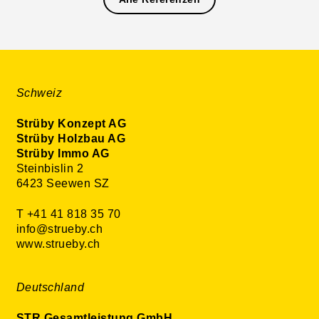
Schweiz
Strüby Konzept AG
Strüby Holzbau AG
Strüby Immo AG
Steinbislin 2
6423 Seewen SZ
T +41 41 818 35 70
info@strueby.ch
www.strueby.ch
Deutschland
STR Gesamtleistung GmbH