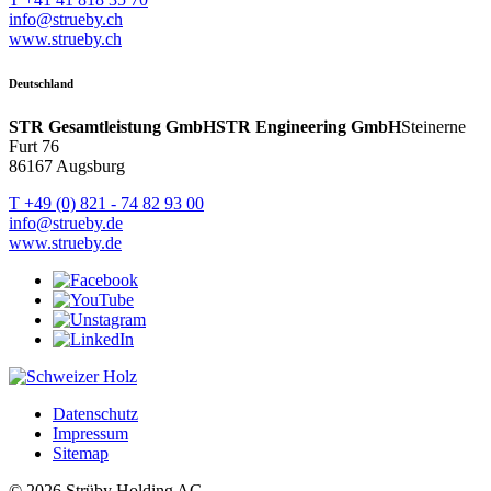
info@strueby.ch
www.strueby.ch
Deutschland
STR Gesamtleistung GmbH
STR Engineering GmbH
Steinerne
Furt 76
86167 Augsburg
T +49 (0) 821 - 74 82 93 00
info@strueby.de
www.strueby.de
Datenschutz
Impressum
Sitemap
© 2026 Strüby Holding AG