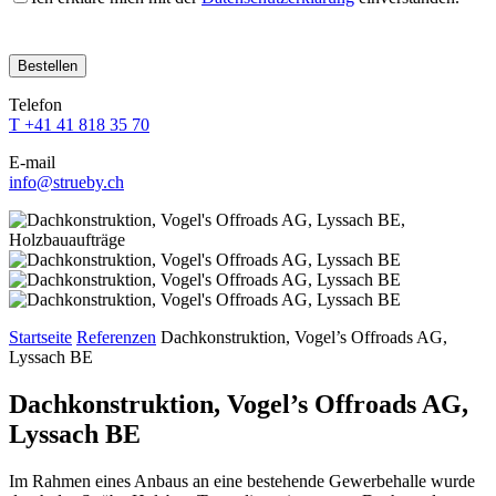
Bitte
Bitte
Bitte
Bitte
Bitte
lasse
lasse
lasse
lasse
lasse
dieses
dieses
dieses
dieses
dieses
Feld
Feld
Feld
Feld
Telefon
Feld
leer.
leer.
leer.
leer.
T +41 41 818 35 70
leer.
E-mail
info@strueby.ch
Startseite
Referenzen
Dachkonstruktion, Vogel’s Offroads AG,
Lyssach BE
Dachkonstruktion, Vogel’s Offroads AG,
Lyssach BE
Im Rahmen eines Anbaus an eine bestehende Gewerbehalle wurde