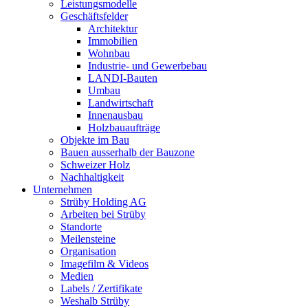
Leistungsmodelle
Geschäftsfelder
Architektur
Immobilien
Wohnbau
Industrie- und Gewerbebau
LANDI-Bauten
Umbau
Landwirtschaft
Innenausbau
Holzbauaufträge
Objekte im Bau
Bauen ausserhalb der Bauzone
Schweizer Holz
Nachhaltigkeit
Unternehmen
Strüby Holding AG
Arbeiten bei Strüby
Standorte
Meilensteine
Organisation
Imagefilm & Videos
Medien
Labels / Zertifikate
Weshalb Strüby