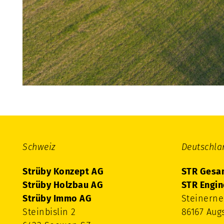
Schweiz
Deutschla
Strüby Konzept AG
STR Gesa
Strüby Holzbau AG
STR Engi
Strüby Immo AG
Steinerne
Steinbislin 2
86167 Aug