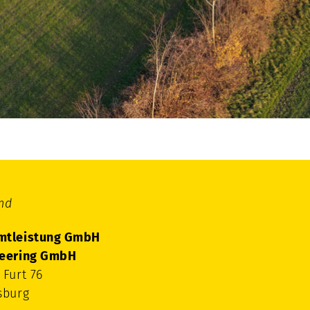
nd
mtleistung GmbH
neering GmbH
 Furt 76
sburg