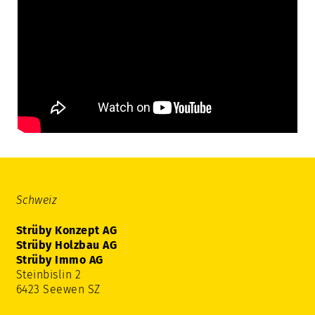
Schweiz
Strüby Konzept AG
Strüby Holzbau AG
Strüby Immo AG
Steinbislin 2
6423 Seewen SZ