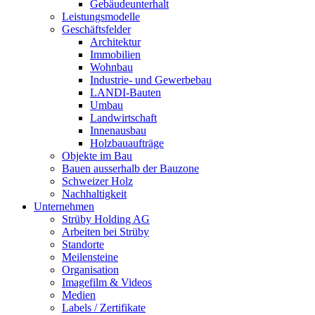
Gebäudeunterhalt
Leistungsmodelle
Geschäftsfelder
Architektur
Immobilien
Wohnbau
Industrie- und Gewerbebau
LANDI-Bauten
Umbau
Landwirtschaft
Innenausbau
Holzbauaufträge
Objekte im Bau
Bauen ausserhalb der Bauzone
Schweizer Holz
Nachhaltigkeit
Unternehmen
Strüby Holding AG
Arbeiten bei Strüby
Standorte
Meilensteine
Organisation
Imagefilm & Videos
Medien
Labels / Zertifikate