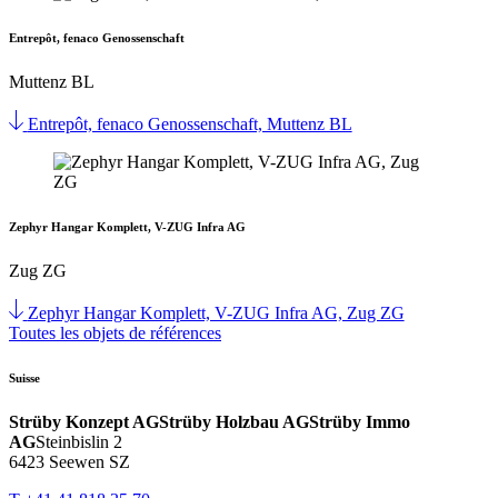
Entrepôt, fenaco Genossenschaft
Muttenz BL
Entrepôt, fenaco Genossenschaft, Muttenz BL
Zephyr Hangar Komplett, V-ZUG Infra AG
Zug ZG
Zephyr Hangar Komplett, V-ZUG Infra AG, Zug ZG
Toutes les objets de références
Suisse
Strüby Konzept AG
Strüby Holzbau AG
Strüby Immo
AG
Steinbislin 2
6423 Seewen SZ