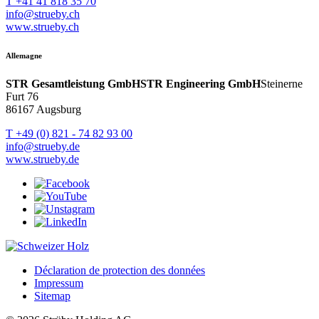
T +41 41 818 35 70
info@strueby.ch
www.strueby.ch
Allemagne
STR Gesamtleistung GmbH
STR Engineering GmbH
Steinerne
Furt 76
86167 Augsburg
T +49 (0) 821 - 74 82 93 00
info@strueby.de
www.strueby.de
Déclaration de protection des données
Impressum
Sitemap