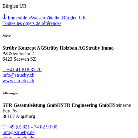
Bürglen UR
Immeuble «Walsermätteli», Bürglen UR
Toutes les objets de références
Suisse
Strüby Konzept AG
Strüby Holzbau AG
Strüby Immo
AG
Steinbislin 2
6423 Seewen SZ
T +41 41 818 35 70
info@strueby.ch
www.strueby.ch
Allemagne
STR Gesamtleistung GmbH
STR Engineering GmbH
Steinerne
Furt 76
86167 Augsburg
T +49 (0) 821 - 74 82 93 00
info@strueby.de
www.strueby.de