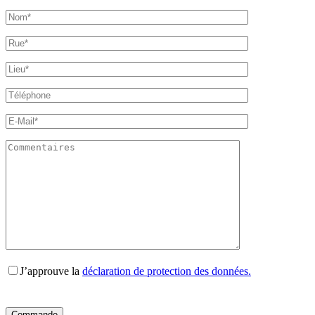
J’approuve la
déclaration de protection des données.
Bitte
Bitte
Bitte
Bitte
Bitte
lasse
lasse
lasse
lasse
lasse