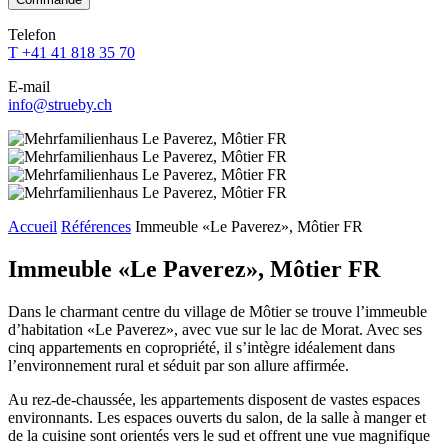
dieses
dieses
dieses
dieses
dieses
Feld
Feld
Feld
Feld
Telefon
Feld
leer.
leer.
leer.
leer.
T +41 41 818 35 70
leer.
E-mail
info@strueby.ch
Accueil
Références
Immeuble «Le Paverez», Môtier FR
Immeuble «Le Paverez», Môtier FR
Dans le charmant centre du village de Môtier se trouve l’immeuble
d’habitation «Le Paverez», avec vue sur le lac de Morat. Avec ses
cinq appartements en copropriété, il s’intègre idéalement dans
l’environnement rural et séduit par son allure affirmée.
Au rez-de-chaussée, les appartements disposent de vastes espaces
environnants. Les espaces ouverts du salon, de la salle à manger et
de la cuisine sont orientés vers le sud et offrent une vue magnifique