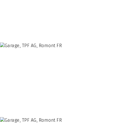
Service Client
Entretien Bâtiment
Modèles de prestation
Secteurs d’activité
Architecture
Biens Immobiliers
Habitation
Bâtiments Industriels Et Commerciaux
Constructions LANDI
Objets en construction
Construire hors zone à bâtir
Bois Suisse