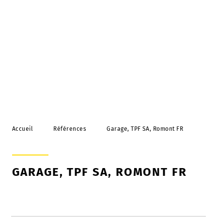
Durabilité
Strüby Holding SA
Emplois
Sites
Jalons de l’histoire de l’entreprise
Organisation
Accueil
Références
Garage, TPF SA, Romont FR
Film promotionnel et vidéos
Médias
Labels / certificats
GARAGE, TPF SA, ROMONT FR
Pourquoi Strüby?
Témoignages de nos clients