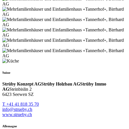
Suisse
Strüby Konzept AG
Strüby Holzbau AG
Strüby Immo
AG
Steinbislin 2
6423 Seewen SZ
T +41 41 818 35 70
info@strueby.ch
www.strueby.ch
Allemagne