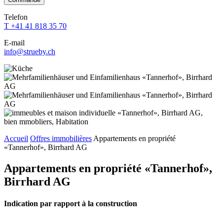
dieses
dieses
dieses
dieses
dieses
Feld
Feld
Feld
Feld
Telefon
Feld
leer.
leer.
leer.
leer.
T +41 41 818 35 70
leer.
E-mail
info@strueby.ch
Accueil
Offres immobilières
Appartements en propriété
«Tannerhof», Birrhard AG
Appartements en propriété «Tannerhof»,
Birrhard AG
Indication par rapport à la construction