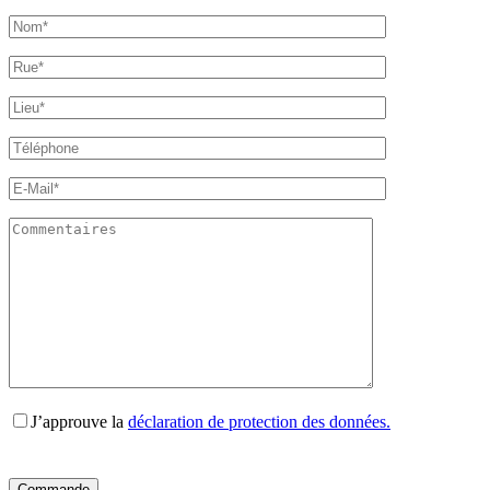
J’approuve la
déclaration de protection des données.
Bitte
Bitte
Bitte
Bitte
Bitte
lasse
lasse
lasse
lasse
lasse