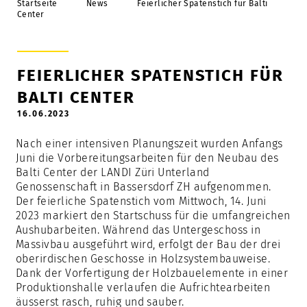
Holzbauaufträge
Startseite
News
Feierlicher Spatenstich für Balti
Center
Objekte im Bau
Bauen ausserhalb der Bauzone
FEIERLICHER SPATENSTICH FÜR
Schweizer Holz
BALTI CENTER
Nachhaltigkeit
16.06.2023
Nach einer intensiven Planungszeit wurden Anfangs
Juni die Vorbereitungsarbeiten für den Neubau des
Strüby Holding AG
Balti Center der LANDI Züri Unterland
Genossenschaft in Bassersdorf ZH aufgenommen.
Arbeiten bei Strüby
Der feierliche Spatenstich vom Mittwoch, 14. Juni
Standorte
2023 markiert den Startschuss für die umfangreichen
Aushubarbeiten. Während das Untergeschoss in
Meilensteine
Massivbau ausgeführt wird, erfolgt der Bau der drei
oberirdischen Geschosse in Holzsystembauweise.
Organisation
Dank der Vorfertigung der Holzbauelemente in einer
Produktionshalle verlaufen die Aufrichtearbeiten
Imagefilm & Videos
äusserst rasch, ruhig und sauber.