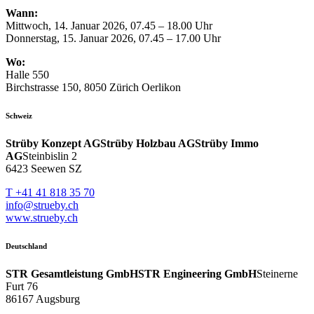
Wann:
Mittwoch, 14. Januar 2026, 07.45 – 18.00 Uhr
Donnerstag, 15. Januar 2026, 07.45 – 17.00 Uhr
Wo:
Halle 550
Birchstrasse 150, 8050 Zürich Oerlikon
Schweiz
Strüby Konzept AG
Strüby Holzbau AG
Strüby Immo
AG
Steinbislin 2
6423 Seewen SZ
T +41 41 818 35 70
info@strueby.ch
www.strueby.ch
Deutschland
STR Gesamtleistung GmbH
STR Engineering GmbH
Steinerne
Furt 76
86167 Augsburg