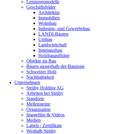
Leistungsmodelle
Geschäftsfelder
Architektur
Immobilien
Wohnbau
Industrie- und Gewerbebau
LANDI-Bauten
Umbau
Landwirtschaft
Innenausbau
Holzbauaufträge
Objekte im Bau
Bauen ausserhalb der Bauzone
Schweizer Holz
Nachhaltigkeit
Unternehmen
Strüby Holding AG
Arbeiten bei Strüby
Standorte
Meilensteine
Organisation
Imagefilm & Videos
Medien
Labels / Zertifikate
Weshalb Strüby