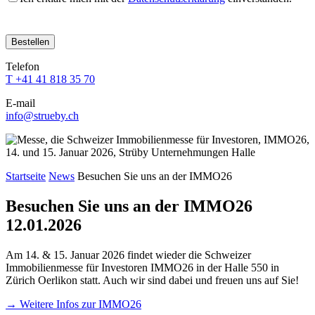
Bitte
Bitte
Bitte
Bitte
Bitte
lasse
lasse
lasse
lasse
lasse
dieses
dieses
dieses
dieses
dieses
Feld
Feld
Feld
Feld
Telefon
Feld
leer.
leer.
leer.
leer.
T +41 41 818 35 70
leer.
E-mail
info@strueby.ch
Startseite
News
Besuchen Sie uns an der IMMO26
Besuchen Sie uns an der IMMO26
12.01.2026
Am 14. & 15. Januar 2026 findet wieder die Schweizer
Immobilienmesse für Investoren IMMO26 in der Halle 550 in
Zürich Oerlikon statt. Auch wir sind dabei und freuen uns auf Sie!
→ Weitere Infos zur IMMO26