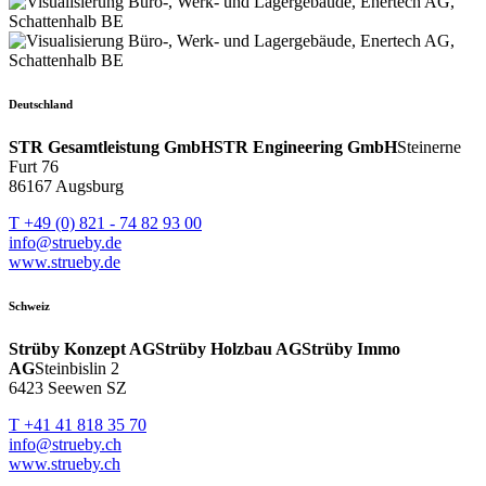
Deutschland
STR Gesamtleistung GmbH
STR Engineering GmbH
Steinerne
Furt 76
86167 Augsburg
T +49 (0) 821 - 74 82 93 00
info@strueby.de
www.strueby.de
Schweiz
Strüby Konzept AG
Strüby Holzbau AG
Strüby Immo
AG
Steinbislin 2
6423 Seewen SZ
T +41 41 818 35 70
info@strueby.ch
www.strueby.ch