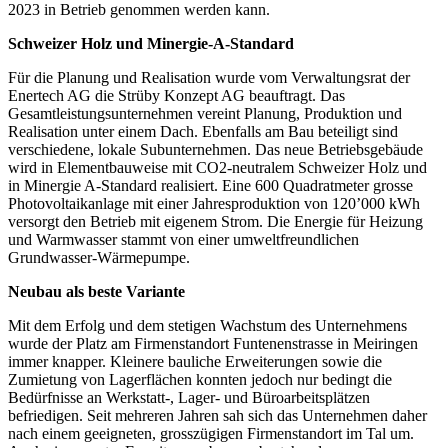
2023 in Betrieb genommen werden kann.
Schweizer Holz und Minergie-A-Standard
Für die Planung und Realisation wurde vom Verwaltungsrat der
Enertech AG die Strüby Konzept AG beauftragt. Das
Gesamtleistungsunternehmen vereint Planung, Produktion und
Realisation unter einem Dach. Ebenfalls am Bau beteiligt sind
verschiedene, lokale Subunternehmen. Das neue Betriebsgebäude
wird in Elementbauweise mit CO2-neutralem Schweizer Holz und
in Minergie A-Standard realisiert. Eine 600 Quadratmeter grosse
Photovoltaikanlage mit einer Jahresproduktion von 120’000 kWh
versorgt den Betrieb mit eigenem Strom. Die Energie für Heizung
und Warmwasser stammt von einer umweltfreundlichen
Grundwasser-Wärmepumpe.
Neubau als beste Variante
Mit dem Erfolg und dem stetigen Wachstum des Unternehmens
wurde der Platz am Firmenstandort Funtenenstrasse in Meiringen
immer knapper. Kleinere bauliche Erweiterungen sowie die
Zumietung von Lagerflächen konnten jedoch nur bedingt die
Bedürfnisse an Werkstatt-, Lager- und Büroarbeitsplätzen
befriedigen. Seit mehreren Jahren sah sich das Unternehmen daher
nach einem geeigneten, grosszügigen Firmenstandort im Tal um.