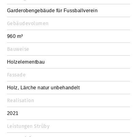
Garderobengebäude für Fussballverein
Gebäudevolumen
960 m³
Bauweise
Holzelementbau
Fassade
Holz, Lärche natur unbehandelt
Realisation
2021
Leistungen Strüby