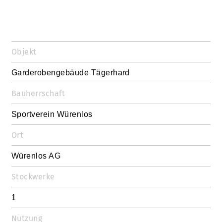
Objekt
Garderobengebäude Tägerhard
Bauherrschaft
Sportverein Würenlos
Ort
Würenlos AG
Stockwerke
1
Nutzung