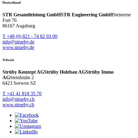
Deutschland
STR Gesamtleistung GmbH
STR Engineering GmbH
Steinerne
Furt 76
86167 Augsburg
T +49 (0) 821 - 74 82 93 00
info@strueby.de
www.strueby.de
Schweiz
Strüby Konzept AG
Strüby Holzbau AG
Strüby Immo
AG
Steinbislin 2
6423 Seewen SZ
T +41 41 818 35 70
info@strueby.ch
www.strueby.ch