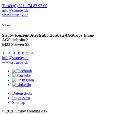
T +49 (0) 821 - 74 82 93 00
info@strueby.de
www.strueby.de
Schweiz
Strüby Konzept AG
Strüby Holzbau AG
Strüby Immo
AG
Steinbislin 2
6423 Seewen SZ
T +41 41 818 35 70
info@strueby.ch
www.strueby.ch
Datenschutz
Impressum
Sitemap
© 2026 Strüby Holding AG