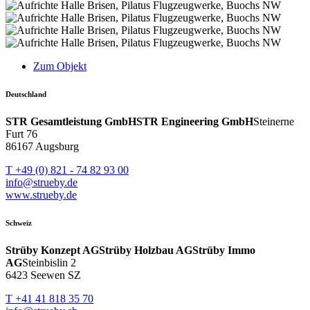
Zum Objekt
Deutschland
STR Gesamtleistung GmbH
STR Engineering GmbH
Steinerne
Furt 76
86167 Augsburg
T +49 (0) 821 - 74 82 93 00
info@strueby.de
www.strueby.de
Schweiz
Strüby Konzept AG
Strüby Holzbau AG
Strüby Immo
AG
Steinbislin 2
6423 Seewen SZ
T +41 41 818 35 70