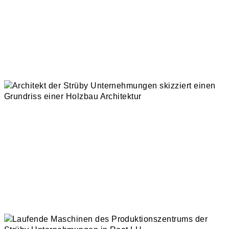
Realisation / Projektleitung
Kundendienst
Gebäudeunterhalt
Leistungsmodelle
Geschäftsfelder
Architektur
Immobilien
Wohnbau
Industrie- Und Gewerbebau
Objekte im Bau
Nachhaltigkeit